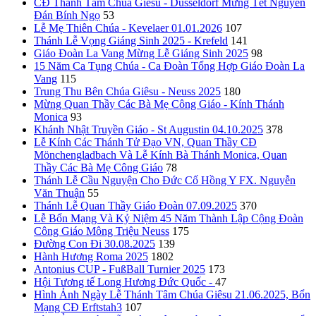
CĐ Thánh Tâm Chúa Giêsu - Düsseldorf Mừng Tết Nguyên
Đán Bính Ngọ
53
Lễ Mẹ Thiên Chúa - Kevelaer 01.01.2026
107
Thánh Lễ Vọng Giáng Sinh 2025 - Krefeld
141
Giáo Đoàn La Vang Mừng Lễ Giáng Sinh 2025
98
15 Năm Ca Tụng Chúa - Ca Đoàn Tổng Hợp Giáo Đoàn La
Vang
115
Trung Thu Bên Chúa Giêsu - Neuss 2025
180
Mừng Quan Thầy Các Bà Mẹ Công Giáo - Kính Thánh
Monica
93
Khánh Nhật Truyền Giáo - St Augustin 04.10.2025
378
Lễ Kính Các Thánh Tử Đạo VN, Quan Thầy CĐ
Mönchengladbach Và Lễ Kính Bà Thánh Monica, Quan
Thầy Các Bà Mẹ Công Giáo
78
Thánh Lễ Cầu Nguyện Cho Đức Cố Hồng Y FX. Nguyễn
Văn Thuận
55
Thánh Lễ Quan Thầy Giáo Đoàn 07.09.2025
370
Lễ Bổn Mạng Và Kỷ Niệm 45 Năm Thành Lập Cộng Đoàn
Công Giáo Mông Triệu Neuss
175
Đường Con Đi 30.08.2025
139
Hành Hương Roma 2025
1802
Antonius CUP - FußBall Turnier 2025
173
Hội Tương tế Long Hương Đức Quốc -
47
Hình Ảnh Ngày Lễ Thánh Tâm Chúa Giêsu 21.06.2025, Bổn
Mạng CĐ Erftstah3
107