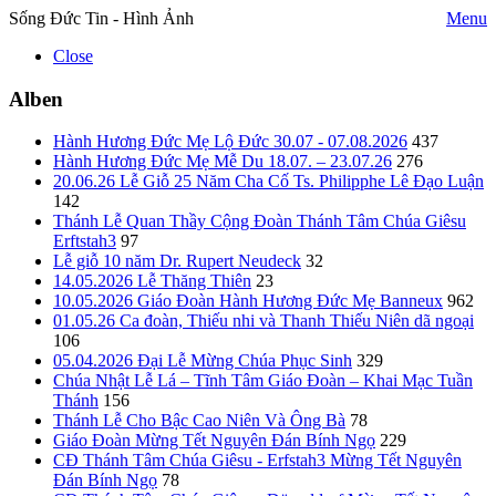
Sống Đức Tin - Hình Ảnh
Menu
Close
Alben
Hành Hương Đức Mẹ Lộ Đức 30.07 - 07.08.2026
437
Hành Hương Đức Mẹ Mễ Du 18.07. – 23.07.26
276
20.06.26 Lễ Giỗ 25 Năm Cha Cố Ts. Philipphe Lê Đạo Luận
142
Thánh Lễ Quan Thầy Cộng Đoàn Thánh Tâm Chúa Giêsu
Erftstah3
97
Lễ giỗ 10 năm Dr. Rupert Neudeck
32
14.05.2026 Lễ Thăng Thiên
23
10.05.2026 Giáo Đoàn Hành Hương Đức Mẹ Banneux
962
01.05.26 Ca đoàn, Thiếu nhi và Thanh Thiếu Niên dã ngoại
106
05.04.2026 Đại Lễ Mừng Chúa Phục Sinh
329
Chúa Nhật Lễ Lá – Tĩnh Tâm Giáo Đoàn – Khai Mạc Tuần
Thánh
156
Thánh Lễ Cho Bậc Cao Niên Và Ông Bà
78
Giáo Đoàn Mừng Tết Nguyên Đán Bính Ngọ
229
CĐ Thánh Tâm Chúa Giêsu - Erfstah3 Mừng Tết Nguyên
Đán Bính Ngọ
78