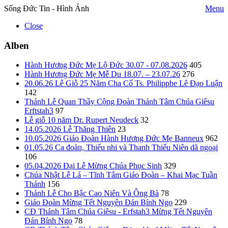
Sống Đức Tin - Hình Ảnh
Menu
Close
Alben
Hành Hương Đức Mẹ Lộ Đức 30.07 - 07.08.2026
405
Hành Hương Đức Mẹ Mễ Du 18.07. – 23.07.26
276
20.06.26 Lễ Giỗ 25 Năm Cha Cố Ts. Philipphe Lê Đạo Luận
142
Thánh Lễ Quan Thầy Cộng Đoàn Thánh Tâm Chúa Giêsu
Erftstah3
97
Lễ giỗ 10 năm Dr. Rupert Neudeck
32
14.05.2026 Lễ Thăng Thiên
23
10.05.2026 Giáo Đoàn Hành Hương Đức Mẹ Banneux
962
01.05.26 Ca đoàn, Thiếu nhi và Thanh Thiếu Niên dã ngoại
106
05.04.2026 Đại Lễ Mừng Chúa Phục Sinh
329
Chúa Nhật Lễ Lá – Tĩnh Tâm Giáo Đoàn – Khai Mạc Tuần
Thánh
156
Thánh Lễ Cho Bậc Cao Niên Và Ông Bà
78
Giáo Đoàn Mừng Tết Nguyên Đán Bính Ngọ
229
CĐ Thánh Tâm Chúa Giêsu - Erfstah3 Mừng Tết Nguyên
Đán Bính Ngọ
78