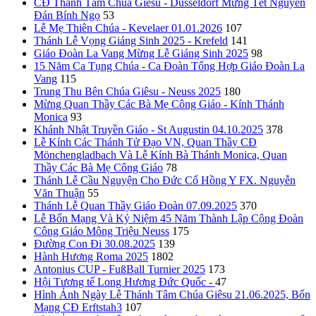
CĐ Thánh Tâm Chúa Giêsu - Düsseldorf Mừng Tết Nguyên
Đán Bính Ngọ
53
Lễ Mẹ Thiên Chúa - Kevelaer 01.01.2026
107
Thánh Lễ Vọng Giáng Sinh 2025 - Krefeld
141
Giáo Đoàn La Vang Mừng Lễ Giáng Sinh 2025
98
15 Năm Ca Tụng Chúa - Ca Đoàn Tổng Hợp Giáo Đoàn La
Vang
115
Trung Thu Bên Chúa Giêsu - Neuss 2025
180
Mừng Quan Thầy Các Bà Mẹ Công Giáo - Kính Thánh
Monica
93
Khánh Nhật Truyền Giáo - St Augustin 04.10.2025
378
Lễ Kính Các Thánh Tử Đạo VN, Quan Thầy CĐ
Mönchengladbach Và Lễ Kính Bà Thánh Monica, Quan
Thầy Các Bà Mẹ Công Giáo
78
Thánh Lễ Cầu Nguyện Cho Đức Cố Hồng Y FX. Nguyễn
Văn Thuận
55
Thánh Lễ Quan Thầy Giáo Đoàn 07.09.2025
370
Lễ Bổn Mạng Và Kỷ Niệm 45 Năm Thành Lập Cộng Đoàn
Công Giáo Mông Triệu Neuss
175
Đường Con Đi 30.08.2025
139
Hành Hương Roma 2025
1802
Antonius CUP - FußBall Turnier 2025
173
Hội Tương tế Long Hương Đức Quốc -
47
Hình Ảnh Ngày Lễ Thánh Tâm Chúa Giêsu 21.06.2025, Bổn
Mạng CĐ Erftstah3
107