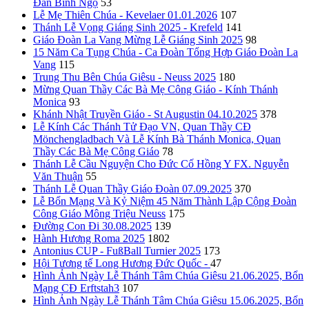
Đán Bính Ngọ
53
Lễ Mẹ Thiên Chúa - Kevelaer 01.01.2026
107
Thánh Lễ Vọng Giáng Sinh 2025 - Krefeld
141
Giáo Đoàn La Vang Mừng Lễ Giáng Sinh 2025
98
15 Năm Ca Tụng Chúa - Ca Đoàn Tổng Hợp Giáo Đoàn La
Vang
115
Trung Thu Bên Chúa Giêsu - Neuss 2025
180
Mừng Quan Thầy Các Bà Mẹ Công Giáo - Kính Thánh
Monica
93
Khánh Nhật Truyền Giáo - St Augustin 04.10.2025
378
Lễ Kính Các Thánh Tử Đạo VN, Quan Thầy CĐ
Mönchengladbach Và Lễ Kính Bà Thánh Monica, Quan
Thầy Các Bà Mẹ Công Giáo
78
Thánh Lễ Cầu Nguyện Cho Đức Cố Hồng Y FX. Nguyễn
Văn Thuận
55
Thánh Lễ Quan Thầy Giáo Đoàn 07.09.2025
370
Lễ Bổn Mạng Và Kỷ Niệm 45 Năm Thành Lập Cộng Đoàn
Công Giáo Mông Triệu Neuss
175
Đường Con Đi 30.08.2025
139
Hành Hương Roma 2025
1802
Antonius CUP - FußBall Turnier 2025
173
Hội Tương tế Long Hương Đức Quốc -
47
Hình Ảnh Ngày Lễ Thánh Tâm Chúa Giêsu 21.06.2025, Bổn
Mạng CĐ Erftstah3
107
Hình Ảnh Ngày Lễ Thánh Tâm Chúa Giêsu 15.06.2025, Bổn