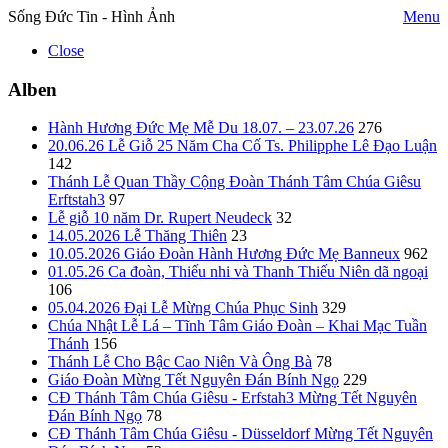
Sống Đức Tin - Hình Ảnh
Menu
Close
Alben
Hành Hương Đức Mẹ Mễ Du 18.07. – 23.07.26
276
20.06.26 Lễ Giỗ 25 Năm Cha Cố Ts. Philipphe Lê Đạo Luận
142
Thánh Lễ Quan Thầy Cộng Đoàn Thánh Tâm Chúa Giêsu
Erftstah3
97
Lễ giỗ 10 năm Dr. Rupert Neudeck
32
14.05.2026 Lễ Thăng Thiên
23
10.05.2026 Giáo Đoàn Hành Hương Đức Mẹ Banneux
962
01.05.26 Ca đoàn, Thiếu nhi và Thanh Thiếu Niên dã ngoại
106
05.04.2026 Đại Lễ Mừng Chúa Phục Sinh
329
Chúa Nhật Lễ Lá – Tĩnh Tâm Giáo Đoàn – Khai Mạc Tuần
Thánh
156
Thánh Lễ Cho Bậc Cao Niên Và Ông Bà
78
Giáo Đoàn Mừng Tết Nguyên Đán Bính Ngọ
229
CĐ Thánh Tâm Chúa Giêsu - Erfstah3 Mừng Tết Nguyên
Đán Bính Ngọ
78
CĐ Thánh Tâm Chúa Giêsu - Düsseldorf Mừng Tết Nguyên