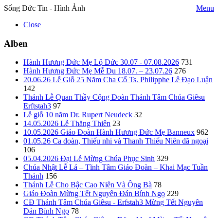
Sống Đức Tin - Hình Ảnh
Menu
Close
Alben
Hành Hương Đức Mẹ Lộ Đức 30.07 - 07.08.2026
731
Hành Hương Đức Mẹ Mễ Du 18.07. – 23.07.26
276
20.06.26 Lễ Giỗ 25 Năm Cha Cố Ts. Philipphe Lê Đạo Luận
142
Thánh Lễ Quan Thầy Cộng Đoàn Thánh Tâm Chúa Giêsu
Erftstah3
97
Lễ giỗ 10 năm Dr. Rupert Neudeck
32
14.05.2026 Lễ Thăng Thiên
23
10.05.2026 Giáo Đoàn Hành Hương Đức Mẹ Banneux
962
01.05.26 Ca đoàn, Thiếu nhi và Thanh Thiếu Niên dã ngoại
106
05.04.2026 Đại Lễ Mừng Chúa Phục Sinh
329
Chúa Nhật Lễ Lá – Tĩnh Tâm Giáo Đoàn – Khai Mạc Tuần
Thánh
156
Thánh Lễ Cho Bậc Cao Niên Và Ông Bà
78
Giáo Đoàn Mừng Tết Nguyên Đán Bính Ngọ
229
CĐ Thánh Tâm Chúa Giêsu - Erfstah3 Mừng Tết Nguyên
Đán Bính Ngọ
78