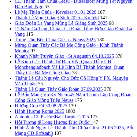
CĐ Thánh Tâm Chúa Giêsu - Düsseldorf Mừng Tết Nguyên
Đán Bính Ngọ
53
Lễ Mẹ Thiên Chúa - Kevelaer 01.01.2026
107
Thánh Lễ Vọng Giáng Sinh 2025 - Krefeld
141
Giáo Đoàn La Vang Mừng Lễ Giáng Sinh 2025
98
15 Năm Ca Tụng Chúa - Ca Đoàn Tổng Hợp Giáo Đoàn La
Vang
115
Trung Thu Bên Chúa Giêsu - Neuss 2025
180
Mừng Quan Thầy Các Bà Mẹ Công Giáo - Kính Thánh
Monica
93
Khánh Nhật Truyền Giáo - St Augustin 04.10.2025
378
Lễ Kính Các Thánh Tử Đạo VN, Quan Thầy CĐ
Mönchengladbach Và Lễ Kính Bà Thánh Monica, Quan
Thầy Các Bà Mẹ Công Giáo
78
Thánh Lễ Cầu Nguyện Cho Đức Cố Hồng Y FX. Nguyễn
Văn Thuận
55
Thánh Lễ Quan Thầy Giáo Đoàn 07.09.2025
370
Lễ Bổn Mạng Và Kỷ Niệm 45 Năm Thành Lập Cộng Đoàn
Công Giáo Mông Triệu Neuss
175
Đường Con Đi 30.08.2025
139
Hành Hương Roma 2025
1802
Antonius CUP - FußBall Turnier 2025
173
Hội Tương tế Long Hương Đức Quốc -
47
Hình Ảnh Ngày Lễ Thánh Tâm Chúa Giêsu 21.06.2025, Bổn
Mạng CĐ Erftstah3
107